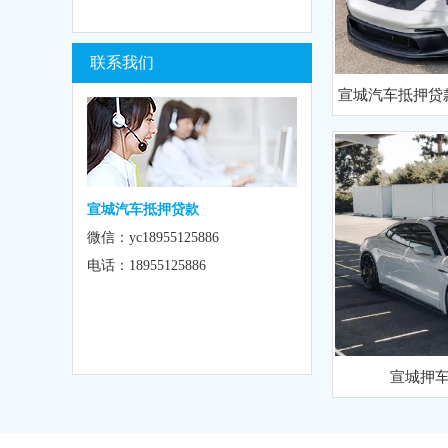
联系我们
宣城汽车抵押贷
押贷款
宣城汽车抵押贷款
微信：yc18955125886
电话：18955125886
宣城押车