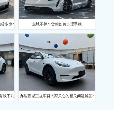
贷多少?
宣城不押车贷款如何办理手续
有以下几
办理宣城正规车贷大家关心的相关问题解答?