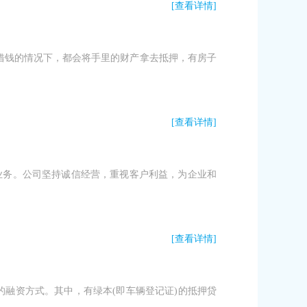
[查看详情]
借钱的情况下，都会将手里的财产拿去抵押，有房子
[查看详情]
业务。公司坚持诚信经营，重视客户利益，为企业和
[查看详情]
的融资方式。其中，有绿本(即车辆登记证)的抵押贷