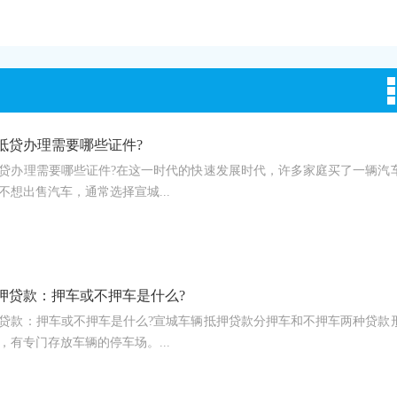
抵贷办理需要哪些证件?
贷办理需要哪些证件?在这一时代的快速发展时代，许多家庭买了一辆汽
不想出售汽车，通常选择宣城...
押贷款：押车或不押车是什么?
贷款：押车或不押车是什么?宣城车辆抵押贷款分押车和不押车两种贷款
，有专门存放车辆的停车场。...