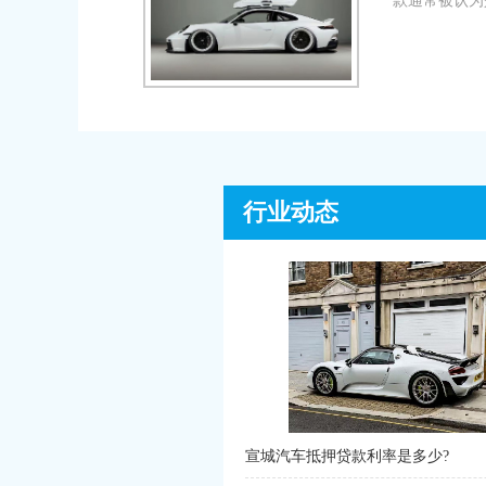
款通常被认为
行业动态
宣城汽车抵押贷款利率是多少?