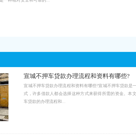
是一种相对安全和可靠的...
宣城不押车贷款办理流程和资料有哪些?
宣城不押车贷款办理流程和资料有哪些?宣城不押车贷款是
式，许多借款人都会选择这种方式来获得所需的资金。本
车贷款的办理流程和...