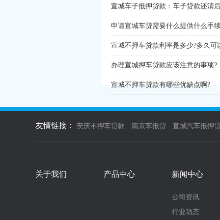
宣城车子抵押贷款：车子贷款还清后
申请宣城车贷需要什么提供什么手续
宣城不押车贷款利率是多少?多久可
办理宣城押车贷款应该注意的事项?
宣城不押车贷款有哪些优缺点啊?
友情链接：
安庆不押车贷款
南京车抵贷
宣城汽车抵押贷
关于我们
产品中心
新闻中心
公司资讯
行业动态